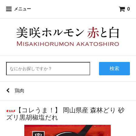
0
メニュー
検索
鶏肉
【コレうま！】 岡山県産 森林どり 砂
ズリ黒胡椒塩だれ