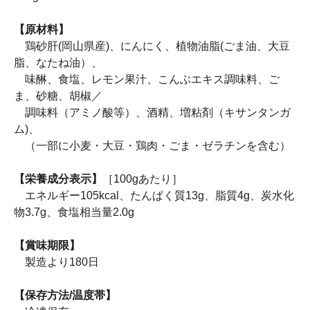
【原材料】
鶏砂肝(岡山県産)、にんにく、植物油脂(ごま油、大豆
脂、なたね油）、
味醂、食塩、レモン果汁、こんぶエキス調味料、ご
ま、砂糖、胡椒／
調味料（アミノ酸等）、酒精、増粘剤（キサンタンガ
ム)、
（一部に小麦・大豆・鶏肉・ごま・ゼラチンを含む）
【栄養成分表示】
［100gあたり］
エネルギー105kcal、たんぱく質13g、脂質4g、炭水化
物3.7g、食塩相当量2.0g
【賞味期限】
製造より180日
【保存方法/温度帯】