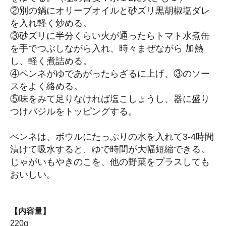
②別の鍋にオリーブオイルと砂ズリ黒胡椒塩ダレ
を入れ軽く炒める。
③砂ズリに半分くらい火が通ったらトマト水煮缶
を手でつぶしながら入れ、時々まぜながら 加熱
し、軽く煮詰める。
④ペンネがゆであがったらざるに上げ、③のソー
スをよく絡める。
⑤味をみて足りなければ塩こしょうし、器に盛り
つけバジルをトッピングする。
ぺンネは、ボウルにたっぷりの水を入れて3-4時間
漬けて吸水すると、ゆで時間が大幅短縮できる。
じゃがいもやきのこを、他の野菜をプラスしても
おいしい。
【内容量】
220g