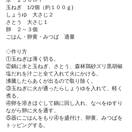
水 ２５０ｍｌ
玉ねぎ 1/2個（約１００ｇ)
しょうゆ 大さじ２
さとう 大さじ１
卵 ２～３個
ごはん・卵黄・みつば 適量
◇作り方
①玉ねぎは薄く切る。
②鍋に水と玉ねぎ、さとう、森林鶏砂ズリ黒胡椒
塩だれを汁ごと全て入れて火にかける。
沸騰したらあくが出るので取り除く。
③玉ねぎに火が通ったらしょうゆを入れて、軽く
煮る。
④卵を溶きほぐして鍋に回し入れ、なべをゆすり
ながら卵に火を通す。
⑤器にごはんをもり④を盛付け、卵黄、みつばを
トッピングする。