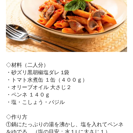
◇材料（二人分）
・砂ズリ黒胡椒塩ダレ 1袋
・トマト水煮缶 １缶（４００ｇ）
・オリーブオイル 大さじ２
・ペンネ １４０ｇ
・塩・こしょう・バジル
◇作り方
①鍋にたっぷりの湯を沸かし、塩を入れてペンネ
をゆでる。（塩の目安：水１Lに大さじ１）