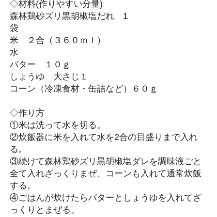
◇材料(作りやすい分量)
森林鶏砂ズリ黒胡椒塩だれ 1
袋
米 ２合（３６０ｍｌ）
水
バター １０ｇ
しょうゆ 大さじ１
コーン（冷凍食材・缶詰など）６０ｇ
◇作り方
①米は洗って水を切る。
②炊飯器に米を入れて水を2合の目盛りまで入れ
る。
③続けて森林鶏砂ズリ黒胡椒塩ダレを調味液ごと
全て入れざっくりまぜ、コーンも入れて通常炊飯
する。
④ごはんが炊けたらバターとしょうゆを入れてざ
っくりとまぜる。