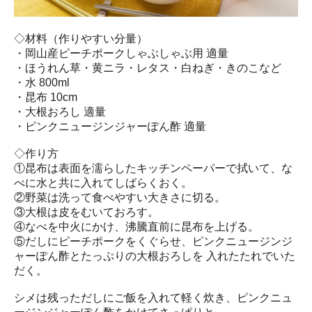
◇材料（作りやすい分量）
・岡山産ピーチポークしゃぶしゃぶ用 適量
・ほうれん草・黄ニラ・レタス・白ねぎ・きのこなど
・水 800ml
・昆布 10cm
・大根おろし 適量
・ピンクニュージンジャーぽん酢 適量
◇作り方
①昆布は表面を濡らしたキッチンペーパーで拭いて、な
べに水と共に入れてしばらくおく。
②野菜は洗って食べやすい大きさに切る。
③大根は皮をむいておろす。
④なべを中火にかけ、沸騰直前に昆布を上げる。
⑤だしにピーチポークをくぐらせ、ピンクニュージンジ
ャーぽん酢とたっぷりの大根おろしを 入れたたれでいた
だく。
シメは残っただしにご飯を入れて軽く炊き、ピンクニュ