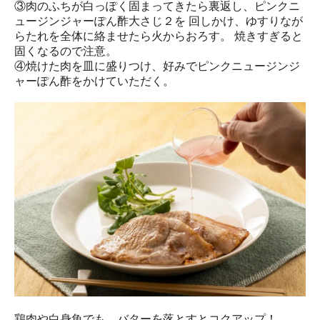
③肉のふちが白っぽく固まってきたら裏返し、ピンクニ
ュージンジャーぽん酢大さじ２を 回しかけ、ゆすりなが
らたれを全体に絡ませたら火からおろす。 焼きすぎると
固くなるので注意。
④焼けた肉を皿に盛りつけ、好みでピンクニュージンジ
ャーぽん酢をかけていただく。
鶏肉や白身魚でも。バターを落とすとコクアップ！