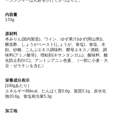
ージンジャーぽん酢をかけてさっぱりと。
内容量
170g
原材料
本みりん(国内製造)、ワイン、ゆず果汁(ゆず(岡山県))、
醸造酢、しょうがペースト(しょうが、食塩)、食塩、水
飴、砂糖、こんぶエキス調味料、酵母エキス／酒精、調
味料(アミノ酸等)、増粘剤(キサンタンガム)、酸味料、酸
化防止剤(V.C)、アントシアニン色素、（一部に小麦・大
豆・ゼラチンを含む）
栄養成分表示
[100gあたり］
エネルギー86kcal、たんぱく質0.6g、脂質0.1g、炭水化
物20.6g、食塩相当量5.3g
加工地