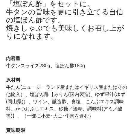
「塩ぽん酢」をセットに。
牛タンの旨味を更に引き立てる自信
の塩ぽん酢です。
焼きしゃぶでも美味しくお召し上が
りになれます。
内容量
牛タンスライス280g、塩ぽん酢180g
原材料
牛たん(ニュージーランド産またはイギリス産またはその
他輸入）、塩ぽん酢【みりん(国内製造)、ゆず果汁(ゆず
(岡山県)）、ワイン、醸造酢、食塩、こんぶエキス調味
料、かつおぶしエキス、砂糖／酒精、調味料(アミノ酸
等)】、（一部に小麦･大豆･牛肉を含む）
賞味期限