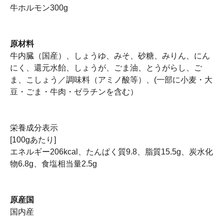
牛ホルモン300g
原材料
牛内臓（国産）、しょうゆ、みそ、砂糖、みりん、にん
にく、還元水飴、しょうが、ごま油、とうがらし、ご
ま、こしょう／調味料（アミノ酸等）、(一部に小麦・大
豆・ごま・牛肉・ゼラチンを含む）
栄養成分表示
[100gあたり]
エネルギー206kcal、たんぱく質9.8、脂質15.5g、炭水化
物6.8g、食塩相当量2.5g
原産国
国内産