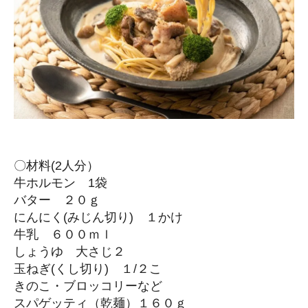
〇材料(2人分）
牛ホルモン 1袋
バター ２０ｇ
にんにく(みじん切り) １かけ
牛乳 ６００ｍｌ
しょうゆ 大さじ２
玉ねぎ(くし切り) １/２こ
きのこ・ブロッコリーなど
スパゲッティ（乾麺）１６０ｇ