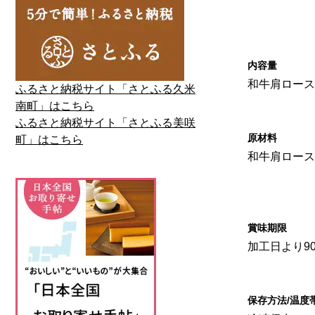
内容量
和牛肩ロース
ふるさと納税サイト「さとふる久米
南町」はこちら
ふるさと納税サイト「さとふる美咲
原材料
町」はこちら
和牛肩ロース
賞味期限
加工日より9
保存方法/温度