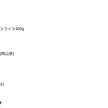
スライス400g
(岡山県)
0日
帯