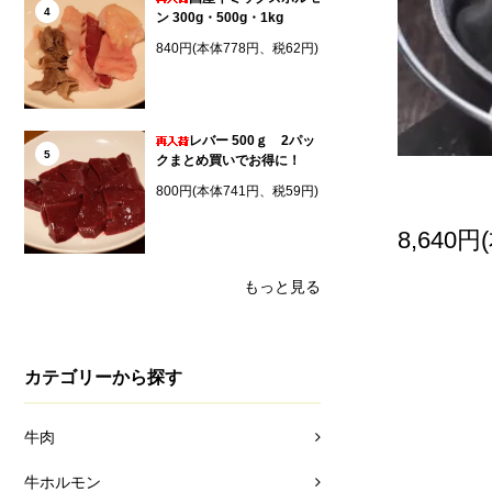
4
ン 300g・500g・1kg
840円(本体778円、税62円)
レバー 500ｇ 2パッ
5
クまとめ買いでお得に！
800円(本体741円、税59円)
8,640円
もっと見る
カテゴリーから探す
牛肉
牛ホルモン