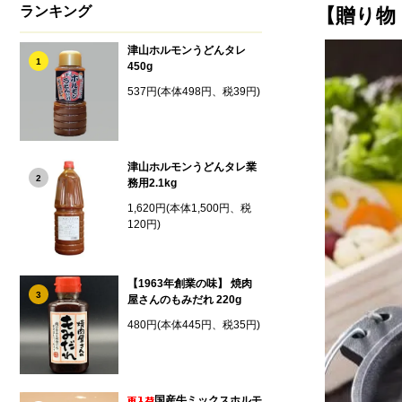
ランキング
【贈り物
津山ホルモンうどんタレ
1
450g
537円(本体498円、税39円)
津山ホルモンうどんタレ業
2
務用2.1kg
1,620円(本体1,500円、税
120円)
【1963年創業の味】 焼肉
3
屋さんのもみだれ 220g
480円(本体445円、税35円)
国産牛ミックスホルモ